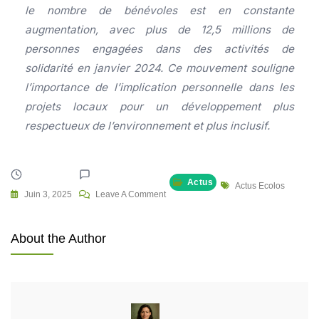
le nombre de bénévoles est en constante
augmentation, avec plus de 12,5 millions de
personnes engagées dans des activités de
solidarité en janvier 2024. Ce mouvement souligne
l’importance de l’implication personnelle dans les
projets locaux pour un développement plus
respectueux de l’environnement et plus inclusif.
Actus
Tags
Actus Ecolos
On
Juin 3, 2025
Leave A Comment
Engagement
Civique
About the Author
:
Le
Cœur
De
La