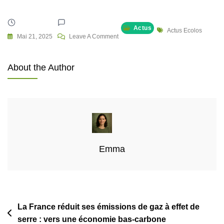
Actus
Tags
Actus Ecolos
On
Mai 21, 2025
Leave A Comment
Aides
Publiques
About the Author
Pour
La
Protection
De
L’Environnement
En
France
Emma
Navigation
La France réduit ses émissions de gaz à effet de
serre : vers une économie bas-carbone
de